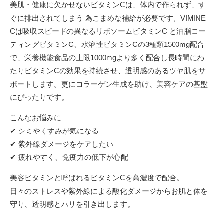
美肌・健康に欠かせないビタミンCは、体内で作られず、す
ぐに排出されてしまう 為こまめな補給が必要です。VIMINE
Cは吸収スピードの異なるリポソームビタミンC と油脂コー
ティングビタミンC、水溶性ビタミンCの3種類1500mg配合
で、栄養機能食品の上限1000mgより多く配合し長時間にわ
たりビタミンCの効果を持続させ、透明感のあるツヤ肌をサ
ポートします。更にコラーゲン生成を助け、美容ケアの基盤
にぴったりです。
こんなお悩みに
✔ シミやくすみが気になる
✔ 紫外線ダメージをケアしたい
✔ 疲れやすく、免疫力の低下が心配
美容ビタミンと呼ばれるビタミンCを高濃度で配合。
日々のストレスや紫外線による酸化ダメージからお肌と体を
守り、透明感とハリを引き出します。