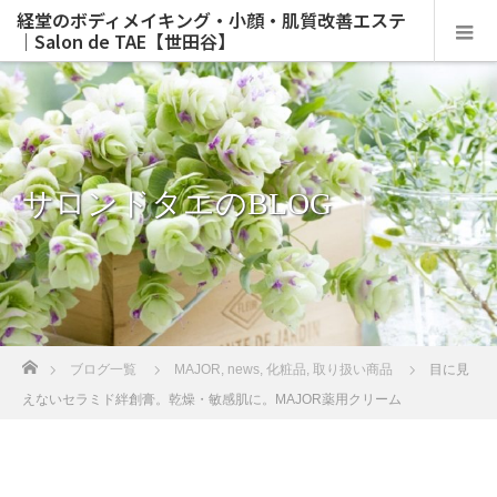
経堂のボディメイキング・小顔・肌質改善エステ
｜Salon de TAE【世田谷】
サロンドタエのBLOG
ホーム
ブログ一覧
MAJOR
,
news
,
化粧品
,
取り扱い商品
目に見
えないセラミド絆創膏。乾燥・敏感肌に。MAJOR薬用クリーム