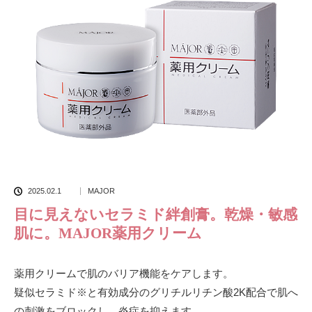
2025.02.1
MAJOR
目に見えないセラミド絆創膏。乾燥・敏感
肌に。MAJOR薬用クリーム
薬用クリームで肌のバリア機能をケアします。
疑似セラミド※と有効成分のグリチルリチン酸2K配合で肌へ
の刺激をブロックし、炎症を抑えます。